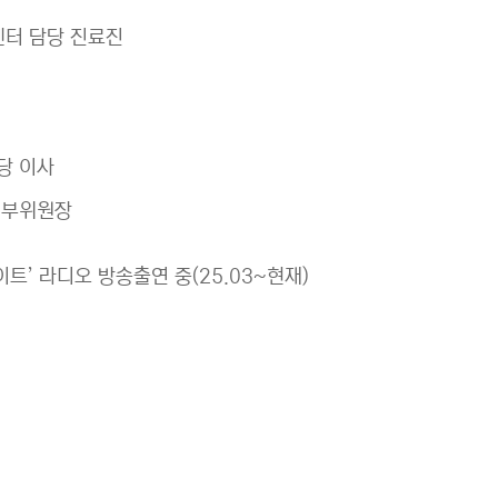
터 담당 진료진
당 이사
 부위원장
트’ 라디오 방송출연 중(25.03~현재)