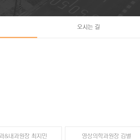
오시는 길
과&내과원장 최지민
영상의학과원장 김별