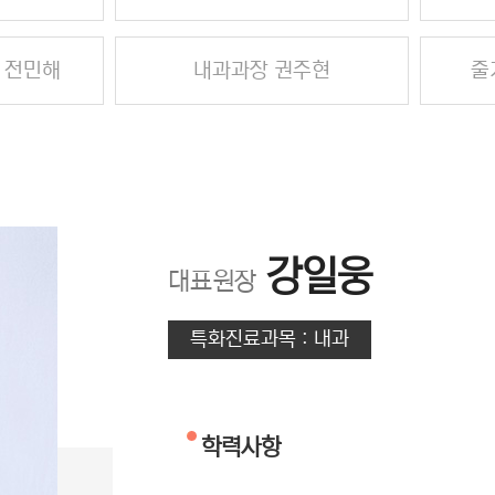
 전민해
내과과장 권주현
줄
강일웅
대표원장
특화진료과목 : 내과
학력사항