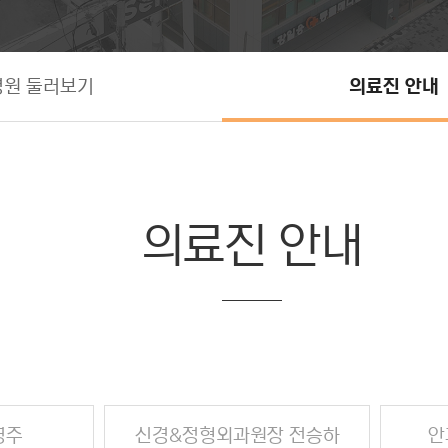
병원 둘러보기
의료진 안내
의료진 안내
영주
신경&정형외과원장 전승하
안